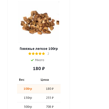
Говяжье легкое 100гр
2
Много
180
₽
Вес
Цена
100гр
180 ₽
150гр
255 ₽
500гр
708 ₽