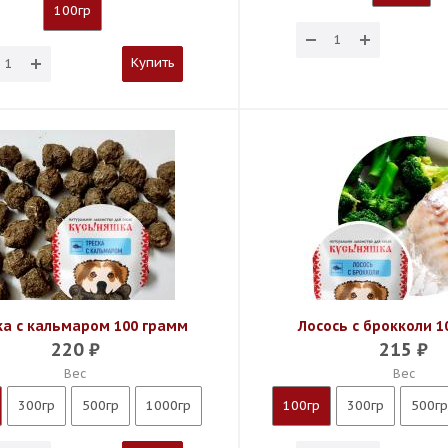
100гр
Купить
ка с кальмаром 100 грамм
Лосось с брокколи 1
220
₽
215
₽
Вес
Вес
300гр
500гр
1000гр
100гр
300гр
500гр