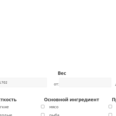
Вес
от:
ткость
Основной ингредиент
П
гкие
мясо
ердые
рыба