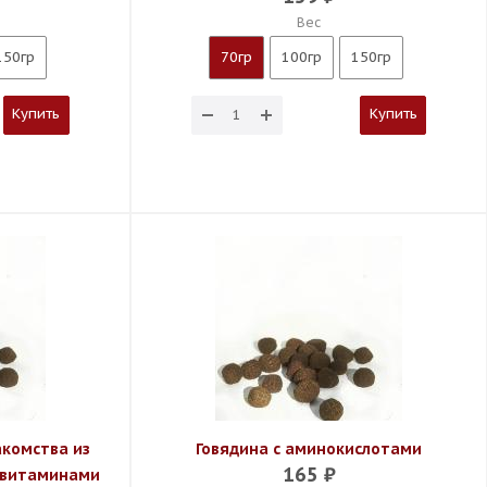
Вес
150гр
70гр
100гр
150гр
Купить
Купить
комства из
Говядина с аминокислотами
165
₽
с витаминами