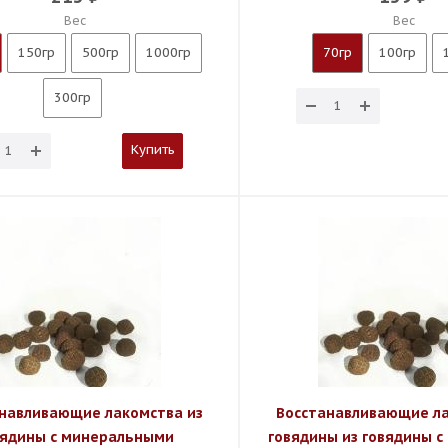
Вес
Вес
150гр
500гр
1000гр
70гр
100гр
300гр
Купить
навливающие лакомства из
Восстанавливающие ла
вядины с минеральными
говядины из говядины 