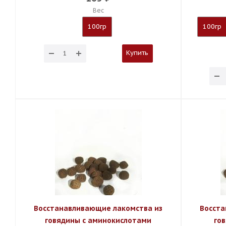
Вес
100гр
100гр
Купить
Восстанавливающие лакомства из
Восста
говядины с аминокислотами
го