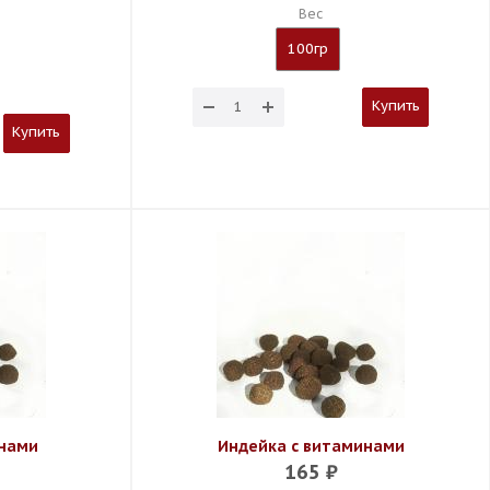
Вес
100гр
Купить
Купить
инами
Индейка с витаминами
165
₽