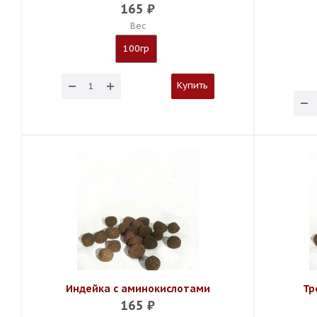
165
₽
Вес
100гр
Купить
Индейка с аминокислотами
Тр
165
₽