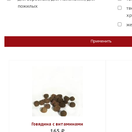
пожилых
тв
хр
же
Применить
Говядина с витаминами
165
₽