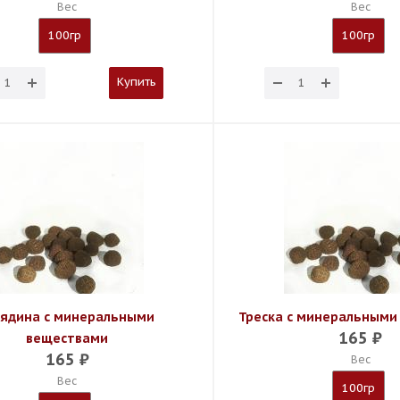
Вес
Вес
100гр
100гр
Купить
вядина с минеральными
Треска с минеральными
165
₽
веществами
165
₽
Вес
Вес
100гр