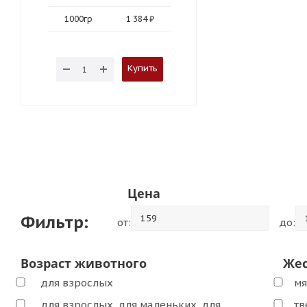
1000гр
1 384 ₽
Купить
Цена
Фильтр:
от:
до:
Возраст животного
Жес
для взрослых
мя
для взрослых, для маленьких, для
тв