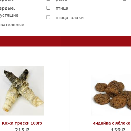
ердые,
птица
устящие
птица, злаки
вательные
Кожа трески 100гр
Индейка с яблоко
213
₽
159
₽