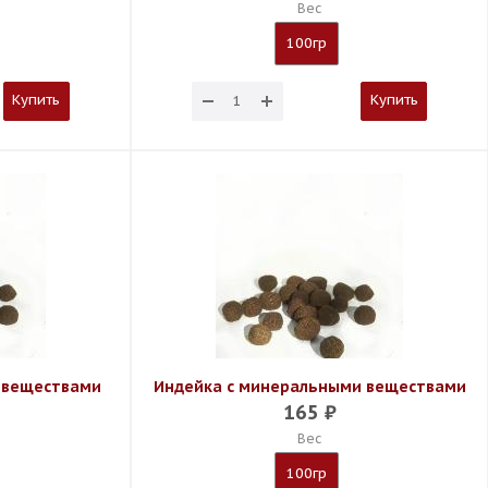
Вес
100гр
Купить
Купить
 веществами
Индейка с минеральными веществами
165
₽
Вес
100гр