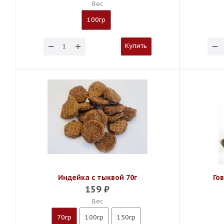
Вес
100гр
Купить
Индейка с тыквой 70г
Го
159
₽
Вес
70гр
100гр
150гр