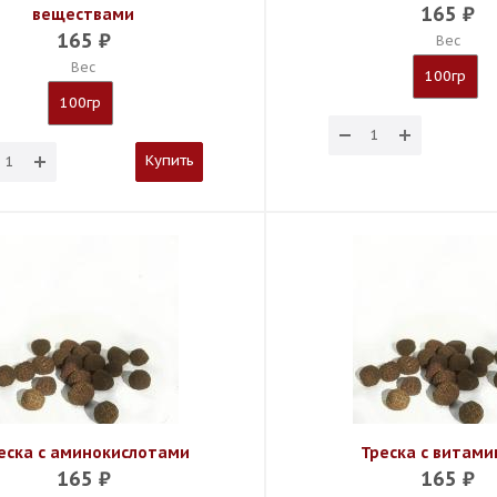
165
₽
веществами
165
₽
Вес
Вес
100гр
100гр
Купить
еска с аминокислотами
Треска с витам
165
₽
165
₽