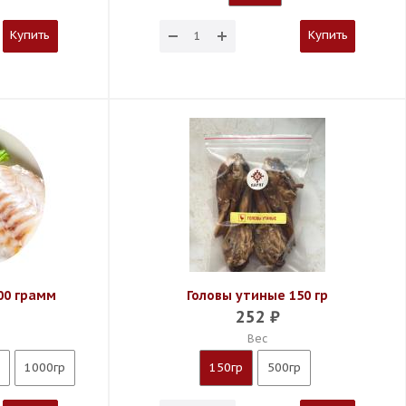
Купить
Купить
00 грамм
Головы утиные 150 гр
252
₽
Вес
1000гр
150гр
500гр