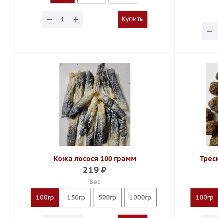
Купить
Кожа лосося 100 грамм
Трес
219
₽
Вес
100гр
150гр
500гр
1000гр
100гр