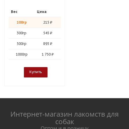
Вес
Цена
100гр
215 ₽
300гр
545 ₽
500гр
895 ₽
1000гр
1 750 ₽
Купить
Интернет-магазин лакомств для
собак
Оптом и в розницу