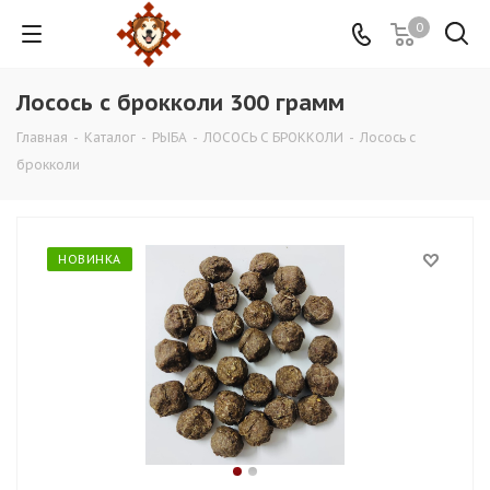
0
Лосось с брокколи 300 грамм
Главная
-
Каталог
-
РЫБА
-
ЛОСОСЬ С БРОККОЛИ
-
Лосось с
брокколи
НОВИНКА