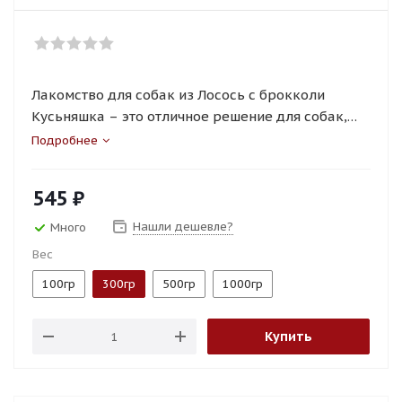
Лакомство для собак из Лосось с брокколи
Кусьняшка – это отличное решение для собак,
«сидящих» на рыбной диете.
Подробнее
545
₽
Нашли дешевле?
Много
Вес
100гр
300гр
500гр
1000гр
Купить