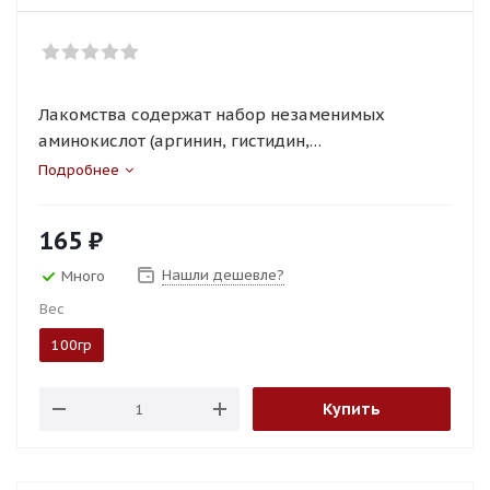
Лакомства содержат набор незаменимых
аминокислот (аргинин, гистидин,
лейцин, лизин, фенилаланин, треонин,
Подробнее
изолейцин, метионин, триптофан и
валин).
165
₽
Нашли дешевле?
Много
Вес
100гр
Купить