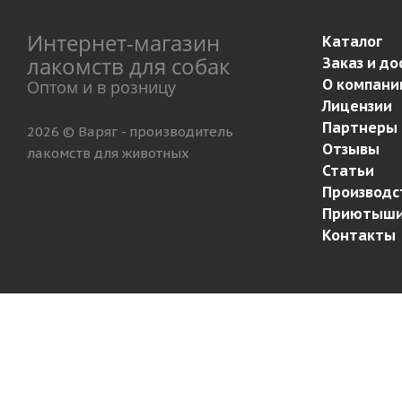
Интернет-магазин
Каталог
лакомств для собак
Заказ и до
О компани
Оптом и в розницу
Лицензии
Партнеры
2026 © Варяг - производитель
Отзывы
лакомств для животных
Статьи
Производс
Приютыш
Контакты