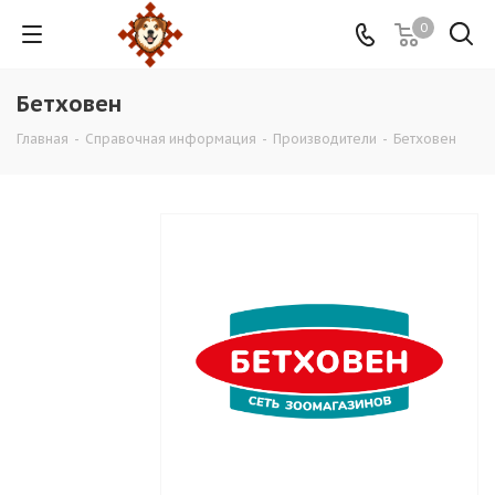
0
Бетховен
Главная
-
Справочная информация
-
Производители
-
Бетховен